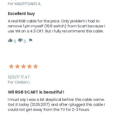
Por MALEFITSAKIS A.
Excellent buy
A real RGB cable for the price. Only problem i had to 
remove 1 pin myself (16:9 switch) from Scart because i 
use Wii on a 4:3 CRT. But i fully recommend this cable.
0
0
12/5/17 17:47
Por Cristian I.
Wii RGB SCART is beautiful !
I must say I was a bit skeptical before this cable came. 
Got it today (12.05.2017) and after I plugged this cable I 
could not get away from the TV for 2-3 hours. 
