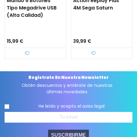
Mando 6 Botones
Action Replay Plus
Tipo Megadrive USB
4M Sega Saturn
(Alta Calidad)
15,99 €
39,99 €
Favorito
Favorito
Registrate En Nuestra Newsletter
Obtén descuentos y entérate de nuestras
últimas novedades
He leído y acepto el
aviso legal
SUSCRIBIRME