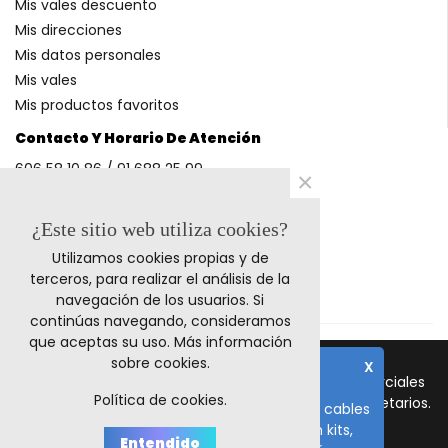
Mis vales descuento
Mis direcciones
Mis datos personales
Mis vales
Mis productos favoritos
Contacto Y Horario De Atención
606 58 10 86 / 91 688 25 99
×
(Horario: L-V 9-14h y 17-20h S 9-13h)
¿Este sitio web utiliza cookies?
Utilizamos cookies propias y de
Métodos De Pago
terceros, para realizar el análisis de la
navegación de los usuarios. Si
continúas navegando, consideramos
que aceptas su uso.
Más información
sobre cookies
.
X
© 2011-2024 Retrocables. Los logos y marcas comerciales
Nota importante
Política de cookies.
mencionadas corresponden a sus respectivos propietarios.
El plazo de fabricación de todos los cables
es de 10-15 días laborables, salvo en kits,
Todos los precios incluyen I.V.A.
Entendido