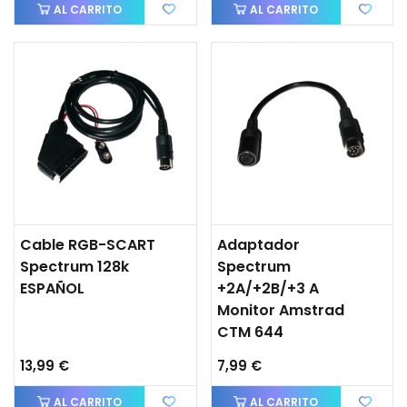
AL CARRITO
AL CARRITO
Cable RGB-SCART
Adaptador
Spectrum 128k
Spectrum
ESPAÑOL
+2A/+2B/+3 A
Monitor Amstrad
CTM 644
13,99 €
7,99 €
AL CARRITO
AL CARRITO