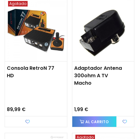
Agotado
Consola RetroN 77
Adaptador Antena
HD
300ohm A TV
Macho
89,99 €
1,99 €
Favorito
AL CARRITO
Agotado