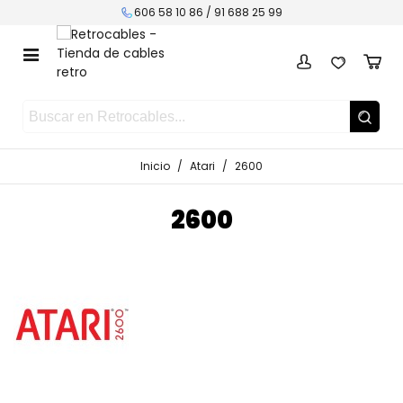
606 58 10 86 /
91 688 25 99
Inicio
/
Atari
/
2600
2600