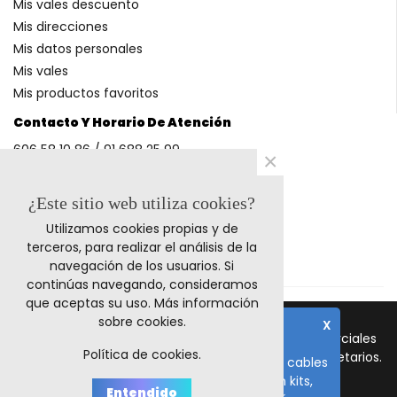
Mis vales descuento
Mis direcciones
Mis datos personales
Mis vales
Mis productos favoritos
Contacto Y Horario De Atención
606 58 10 86 / 91 688 25 99
×
(Horario: L-V 9-14h y 17-20h S 9-13h)
¿Este sitio web utiliza cookies?
Utilizamos cookies propias y de
Métodos De Pago
terceros, para realizar el análisis de la
navegación de los usuarios. Si
continúas navegando, consideramos
que aceptas su uso.
Más información
sobre cookies
.
X
© 2011-2024 Retrocables. Los logos y marcas comerciales
Nota importante
Política de cookies.
mencionadas corresponden a sus respectivos propietarios.
El plazo de fabricación de todos los cables
es de 10-15 días laborables, salvo en kits,
Todos los precios incluyen I.V.A.
Entendido