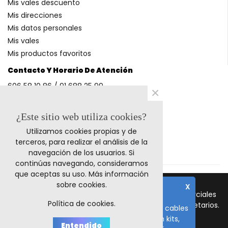
Mis vales descuento
Mis direcciones
Mis datos personales
Mis vales
Mis productos favoritos
Contacto Y Horario De Atención
606 58 10 86 / 91 688 25 99
×
(Horario: L-V 9-14h y 17-20h S 9-13h)
¿Este sitio web utiliza cookies?
Utilizamos cookies propias y de
Métodos De Pago
terceros, para realizar el análisis de la
navegación de los usuarios. Si
continúas navegando, consideramos
que aceptas su uso.
Más información
sobre cookies
.
X
© 2011-2024 Retrocables. Los logos y marcas comerciales
Nota importante
Política de cookies.
mencionadas corresponden a sus respectivos propietarios.
El plazo de fabricación de todos los cables
es de 10-15 días laborables, salvo en kits,
Todos los precios incluyen I.V.A.
Entendido