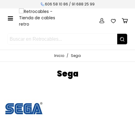
606 58 10 86 /
91 688 25 99
Inicio
/
Sega
Sega