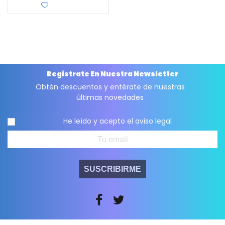
Favorito
Registrate En Nuestra Newsletter
Obtén descuentos y entérate de nuestras
últimas novedades
He leído y acepto el
aviso legal
SUSCRIBIRME