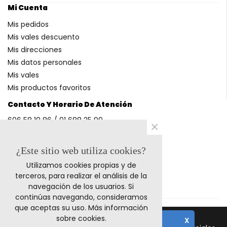
Mi Cuenta
Mis pedidos
Mis vales descuento
Mis direcciones
Mis datos personales
Mis vales
Mis productos favoritos
Contacto Y Horario De Atención
606 58 10 86 / 91 688 25 99
×
(Horario: L-V 9-14h y 17-20h S 9-13h)
¿Este sitio web utiliza cookies?
Utilizamos cookies propias y de
Métodos De Pago
terceros, para realizar el análisis de la
navegación de los usuarios. Si
continúas navegando, consideramos
que aceptas su uso.
Más información
sobre cookies
.
X