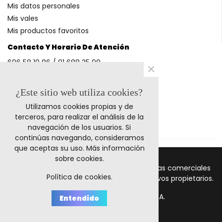
Mis datos personales
Mis vales
Mis productos favoritos
Contacto Y Horario De Atención
606 58 10 86 / 91 688 25 99
×
(Horario: L-V 9-14h y 17-20h S 9-13h)
¿Este sitio web utiliza cookies?
Utilizamos cookies propias y de
Métodos De Pago
terceros, para realizar el análisis de la
navegación de los usuarios. Si
continúas navegando, consideramos
que aceptas su uso.
Más información
sobre cookies
.
© 2011-2024 Retrocables. Los logos y marcas comerciales
Política de cookies.
mencionadas corresponden a sus respectivos propietarios.
Todos los precios incluyen I.V.A.
Entendido