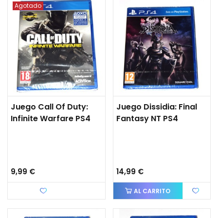
Agotado
Juego Call Of Duty:
Juego Dissidia: Final
Infinite Warfare PS4
Fantasy NT PS4
9,99 €
14,99 €
Favorito
AL CARRITO