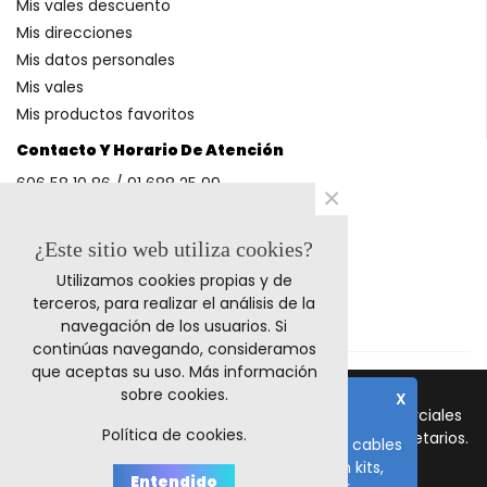
Mis vales descuento
Mis direcciones
Mis datos personales
Mis vales
Mis productos favoritos
Contacto Y Horario De Atención
606 58 10 86 / 91 688 25 99
×
(Horario: L-V 9-14h y 17-20h S 9-13h)
¿Este sitio web utiliza cookies?
Utilizamos cookies propias y de
Métodos De Pago
terceros, para realizar el análisis de la
navegación de los usuarios. Si
continúas navegando, consideramos
que aceptas su uso.
Más información
sobre cookies
.
X
© 2011-2024 Retrocables. Los logos y marcas comerciales
Nota importante
Política de cookies.
mencionadas corresponden a sus respectivos propietarios.
El plazo de fabricación de todos los cables
es de 10-15 días laborables, salvo en kits,
Todos los precios incluyen I.V.A.
Entendido