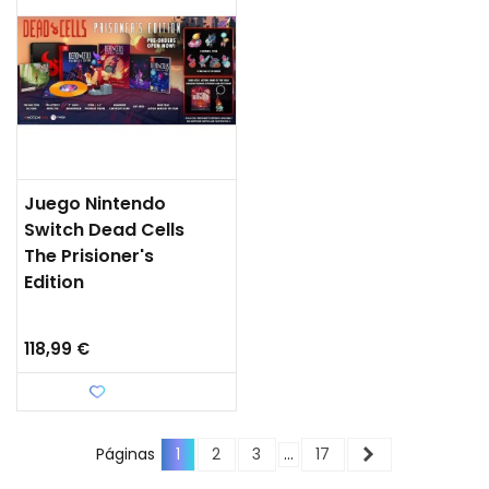
Juego Nintendo
Switch Dead Cells
The Prisioner's
Edition
118,99 €
Favorito
Siguiente
Páginas
1
2
3
…
17