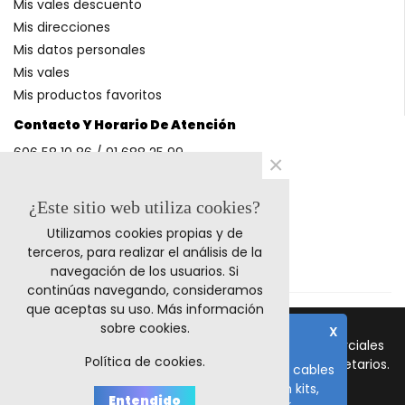
Mis vales descuento
Mis direcciones
Mis datos personales
Mis vales
Mis productos favoritos
Contacto Y Horario De Atención
606 58 10 86 / 91 688 25 99
×
(Horario: L-V 9-14h y 17-20h S 9-13h)
¿Este sitio web utiliza cookies?
Utilizamos cookies propias y de
Métodos De Pago
terceros, para realizar el análisis de la
navegación de los usuarios. Si
continúas navegando, consideramos
que aceptas su uso.
Más información
sobre cookies
.
X
© 2011-2024 Retrocables. Los logos y marcas comerciales
Nota importante
Política de cookies.
mencionadas corresponden a sus respectivos propietarios.
El plazo de fabricación de todos los cables
es de 10-15 días laborables, salvo en kits,
Todos los precios incluyen I.V.A.
Entendido