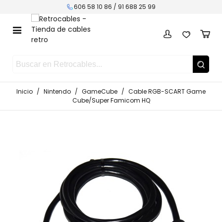
606 58 10 86 /
91 688 25 99
Inicio
/
Nintendo
/
GameCube
/
Cable RGB-SCART Game
Cube/Super Famicom HQ