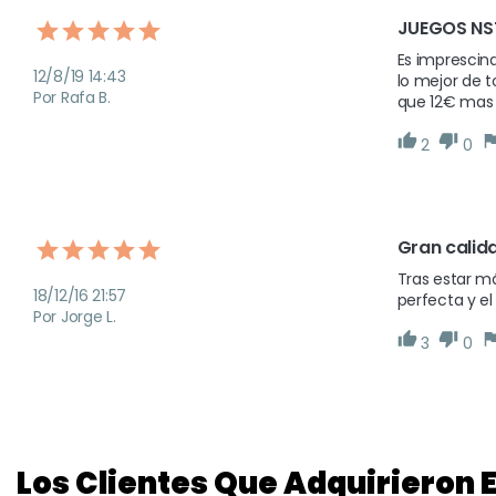
JUEGOS NS
Es imprescind
12/8/19 14:43
lo mejor de t
Por Rafa B.
que 12€ mas 
2
0
Gran calid
Tras estar má
18/12/16 21:57
perfecta y el
Por Jorge L.
3
0
Los Clientes Que Adquirieron