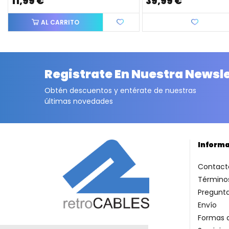
11,99 €
39,99 €
AL CARRITO
Favorito
Registrate En Nuestra Newsl
Obtén descuentos y entérate de nuestras
últimas novedades
Inform
Contact
Términos
Pregunt
Envío
Formas 