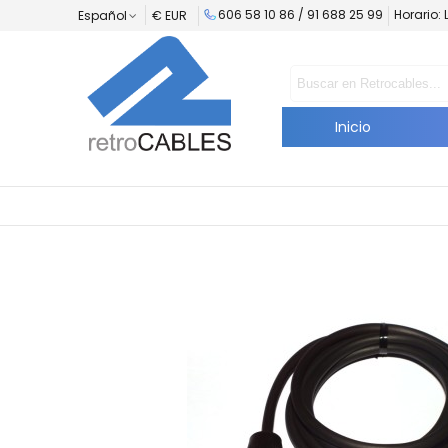
606 58 10 86 /
91 688 25 99
Horario: 
Español
€ EUR
Inicio