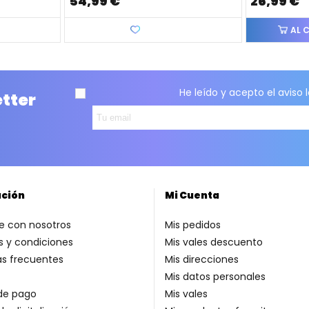
54,99 €
26,99 €
Favorito
AL 
He leído y acepto el
aviso 
etter
ación
Mi Cuenta
e con nosotros
Mis pedidos
 y condiciones
Mis vales descuento
as frecuentes
Mis direcciones
Mis datos personales
de pago
Mis vales