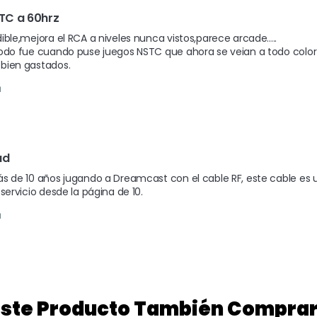
TC a 60hrz
ible,mejora el RCA a niveles nunca vistos,parece arcade.....

odo fue cuando puse juegos NSTC que ahora se veian a todo color y
bien gastados.
ad
s de 10 años jugando a Dreamcast con el cable RF, este cable es u
 servicio desde la página de 10.
 Este Producto También Compra