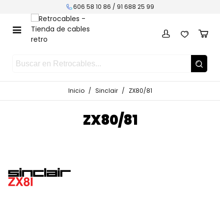
606 58 10 86 /
91 688 25 99
Inicio
/
Sinclair
/
ZX80/81
ZX80/81