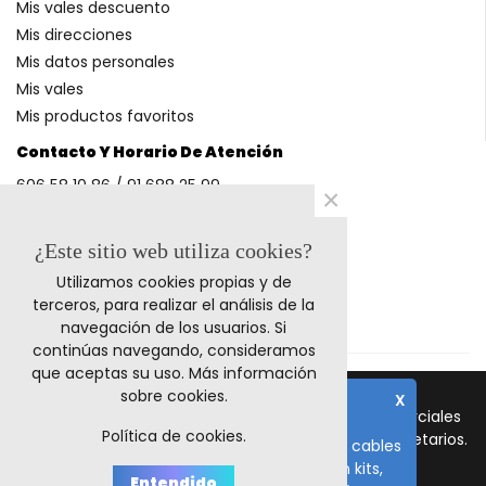
Mis vales descuento
Mis direcciones
Mis datos personales
Mis vales
Mis productos favoritos
Contacto Y Horario De Atención
606 58 10 86 / 91 688 25 99
×
(Horario: L-V 9-14h y 17-20h S 9-13h)
¿Este sitio web utiliza cookies?
Utilizamos cookies propias y de
Métodos De Pago
terceros, para realizar el análisis de la
navegación de los usuarios. Si
continúas navegando, consideramos
que aceptas su uso.
Más información
sobre cookies
.
X
© 2011-2024 Retrocables. Los logos y marcas comerciales
Nota importante
Política de cookies.
mencionadas corresponden a sus respectivos propietarios.
El plazo de fabricación de todos los cables
es de 10-15 días laborables, salvo en kits,
Todos los precios incluyen I.V.A.
Entendido