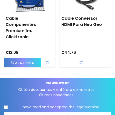
Cable
Cable Conversor
Componentes
HDMI Para Neo Geo
Premium 1m.
Clicktronic
€12.09
€44.76
AL CARRITO
Love
Newsletter
Obtén descuentos y entérate de nuestras
últimas novedades
I have read and accepted the
legal warning