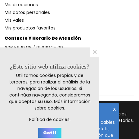
Mis direcciones
Mis datos personales
Mis vales
Mis productos favoritos
Contacto Y Horario De Atención
606 58 10 86 / 91 688 25 99
×
(Horario: L-V 9-14h y 17-20h S 9-13h)
¿Este sitio web utiliza cookies?
Utilizamos cookies propias y de
Métodos De Pago
terceros, para realizar el análisis de la
navegación de los usuarios. Si
continúas navegando, consideramos
que aceptas su uso.
Más información
sobre cookies
.
X
© 2023 Retrocables. Los logos y marcas comerciales
Nota importante
Política de cookies.
mencionadas corresponden a sus respectivos propietarios.
El plazo de fabricación de todos los cables
es de 10-15 días laborables, salvo en kits,
Todos los precios incluyen I.V.A.
Got It
repuestos y fuentes de alimentación que