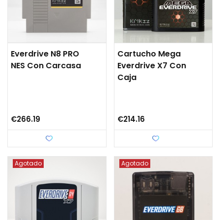
Everdrive N8 PRO
Cartucho Mega
NES Con Carcasa
Everdrive X7 Con
Caja
€266.19
€214.16
Love
Love
Agotado
Agotado