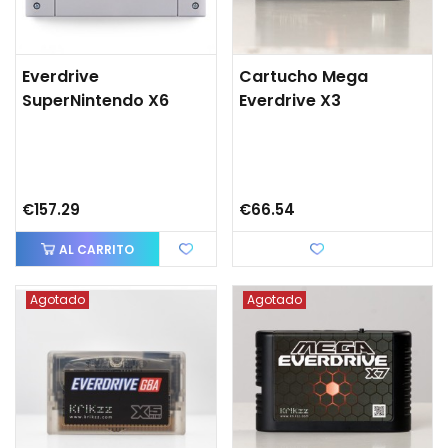
Everdrive
Cartucho Mega
SuperNintendo X6
Everdrive X3
€157.29
€66.54
AL CARRITO
Love
Agotado
Agotado