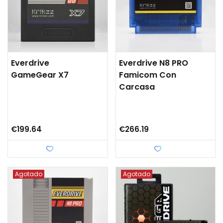
Everdrive
Everdrive N8 PRO
GameGear X7
Famicom Con
Carcasa
€199.64
€266.19
Love
Love
Agotado
Agotado