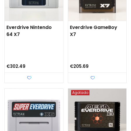
Everdrive Nintendo
Everdrive GameBoy
64 X7
X7
€302.49
€205.69
Love
Love
Agotado