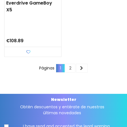
Everdrive GameBoy
X5
€108.89
Love
Next
Páginas
1
2
Newsletter
Obtén descuentos y entérate de nuestras
últimas novedades
I have read and accepted the
legal warning