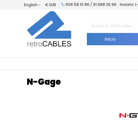
606 58 10 86 / 91 688 25 99
Horario: 
English
€ EUR
Inicio
N-Gage