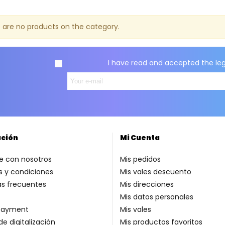
 are no products on the category.
I have read and accepted the
le
ación
Mi Cuenta
e con nosotros
Mis pedidos
 y condiciones
Mis vales descuento
as frecuentes
Mis direcciones
Mis datos personales
payment
Mis vales
de digitalización
Mis productos favoritos