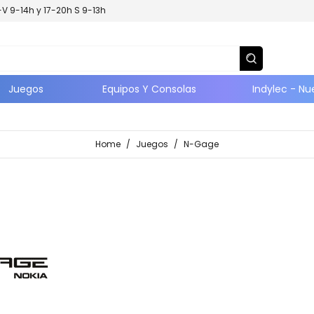
L-V 9-14h y 17-20h S 9-13h
Juegos
Equipos Y Consolas
Indylec - Nu
Home
/
Juegos
/
N-Gage