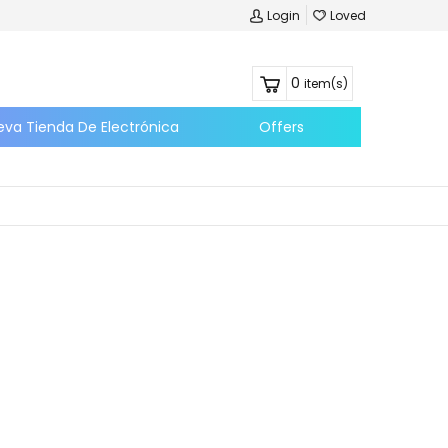
Login
Loved
0
item(s)
eva Tienda De Electrónica
Offers