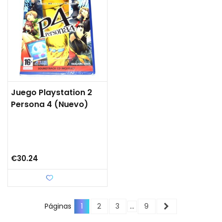
Juego Playstation 2
Persona 4 (Nuevo)
€30.24
Love
Next
Páginas
1
2
3
…
9