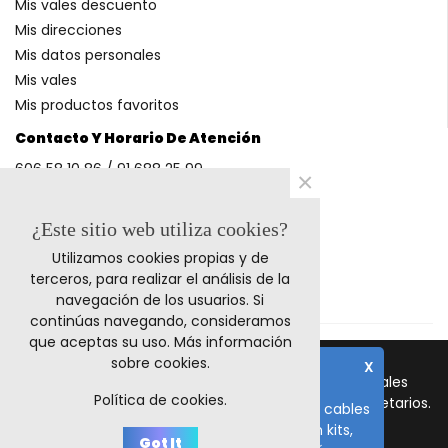
Mis vales descuento
Mis direcciones
Mis datos personales
Mis vales
Mis productos favoritos
Contacto Y Horario De Atención
606 58 10 86 / 91 688 25 99
×
(Horario: L-V 9-14h y 17-20h S 9-13h)
¿Este sitio web utiliza cookies?
Utilizamos cookies propias y de
Métodos De Pago
terceros, para realizar el análisis de la
navegación de los usuarios. Si
continúas navegando, consideramos
que aceptas su uso.
Más información
sobre cookies
.
X
© 2023 Retrocables. Los logos y marcas comerciales
Nota importante
Política de cookies.
mencionadas corresponden a sus respectivos propietarios.
El plazo de fabricación de todos los cables
es de 10-15 días laborables, salvo en kits,
Todos los precios incluyen I.V.A.
Got It