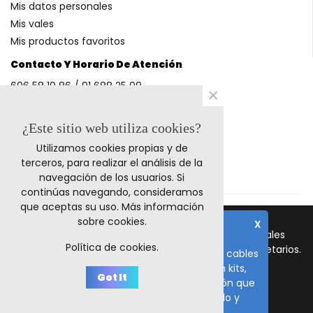
Mis datos personales
Mis vales
Mis productos favoritos
Contacto Y Horario De Atención
606 58 10 86 / 91 688 25 99
×
(Horario: L-V 9-14h y 17-20h S 9-13h)
¿Este sitio web utiliza cookies?
Utilizamos cookies propias y de
Métodos De Pago
terceros, para realizar el análisis de la
navegación de los usuarios. Si
continúas navegando, consideramos
que aceptas su uso.
Más información
sobre cookies
.
X
© 2023 Retrocables. Los logos y marcas comerciales
Nota importante
Política de cookies.
mencionadas corresponden a sus respectivos propietarios.
El plazo de fabricación de todos los cables
es de 10-15 días laborables, salvo en kits,
Todos los precios incluyen I.V.A.
Got It
repuestos y fuentes de alimentación que
tenemos stock inmediato. Un saludo y
disculpe las molestias