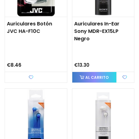
Auriculares Botón
Auriculares In-Ear
JVC HA-F10C
Sony MDR-EX15LP
Negro
€8.46
€13.30
Love
AL CARRITO