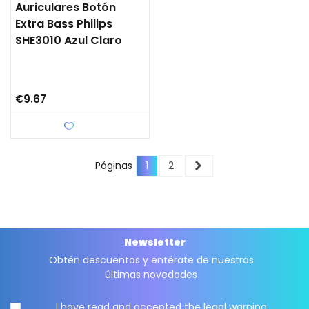
Auriculares Botón
Extra Bass Philips
SHE3010 Azul Claro
€9.67
Love
Next
Páginas
1
2
Newsletter
Obtén descuentos y entérate de nuestras
últimas novedades
I have read and accepted the
legal warning