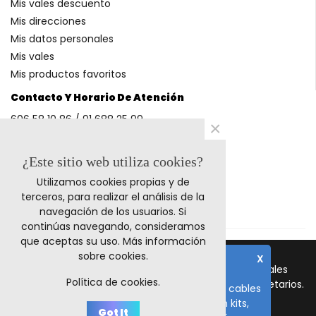
Mis vales descuento
Mis direcciones
Mis datos personales
Mis vales
Mis productos favoritos
Contacto Y Horario De Atención
606 58 10 86 / 91 688 25 99
×
(Horario: L-V 9-14h y 17-20h S 9-13h)
¿Este sitio web utiliza cookies?
Utilizamos cookies propias y de
Métodos De Pago
terceros, para realizar el análisis de la
navegación de los usuarios. Si
continúas navegando, consideramos
que aceptas su uso.
Más información
sobre cookies
.
X
© 2023 Retrocables. Los logos y marcas comerciales
Nota importante
Política de cookies.
mencionadas corresponden a sus respectivos propietarios.
El plazo de fabricación de todos los cables
es de 10-15 días laborables, salvo en kits,
Todos los precios incluyen I.V.A.
Got It