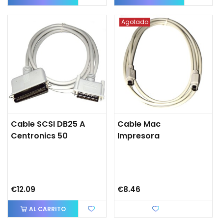
Agotado
Cable SCSI DB25 A
Cable Mac
Centronics 50
Impresora
€12.09
€8.46
AL CARRITO
Love