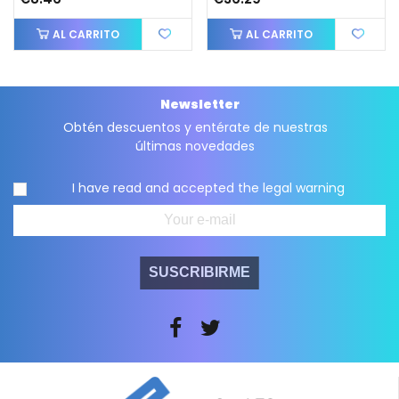
AL CARRITO
AL CARRITO
Newsletter
Obtén descuentos y entérate de nuestras
últimas novedades
I have read and accepted the
legal warning
SUSCRIBIRME