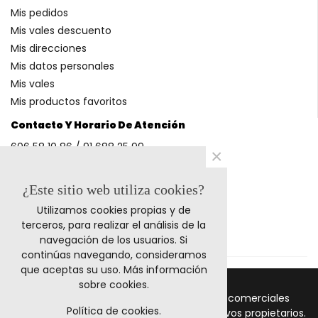
Mis pedidos
Mis vales descuento
Mis direcciones
Mis datos personales
Mis vales
Mis productos favoritos
Contacto Y Horario De Atención
606 58 10 86 / 91 688 25 99
×
(Horario: L-V 9-14h y 17-20h S 9-13h)
¿Este sitio web utiliza cookies?
Utilizamos cookies propias y de
Métodos De Pago
terceros, para realizar el análisis de la
navegación de los usuarios. Si
continúas navegando, consideramos
que aceptas su uso.
Más información
sobre cookies
.
© 2023 Retrocables. Los logos y marcas comerciales
Política de cookies.
mencionadas corresponden a sus respectivos propietarios.