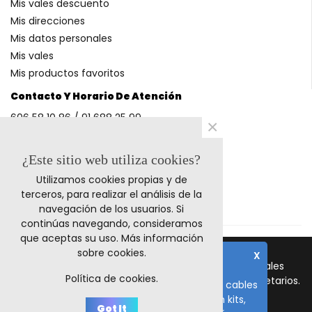
Mis vales descuento
Mis direcciones
Mis datos personales
Mis vales
Mis productos favoritos
Contacto Y Horario De Atención
606 58 10 86 / 91 688 25 99
×
(Horario: L-V 9-14h y 17-20h S 9-13h)
¿Este sitio web utiliza cookies?
Utilizamos cookies propias y de
Métodos De Pago
terceros, para realizar el análisis de la
navegación de los usuarios. Si
continúas navegando, consideramos
que aceptas su uso.
Más información
sobre cookies
.
X
© 2023 Retrocables. Los logos y marcas comerciales
Nota importante
Política de cookies.
mencionadas corresponden a sus respectivos propietarios.
El plazo de fabricación de todos los cables
es de 10-15 días laborables, salvo en kits,
Todos los precios incluyen I.V.A.
Got It