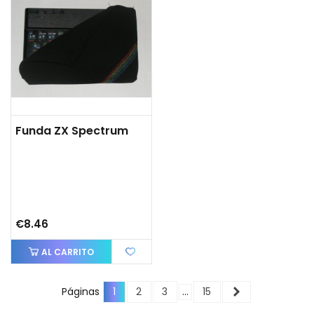
Funda ZX Spectrum
€8.46
AL CARRITO
Next
Páginas
1
2
3
…
15