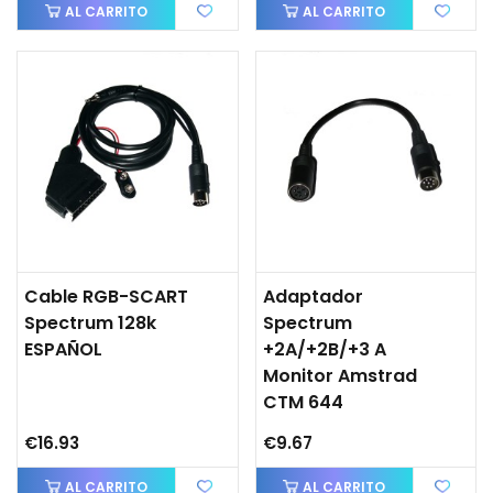
AL CARRITO
AL CARRITO
Cable RGB-SCART
Adaptador
Spectrum 128k
Spectrum
ESPAÑOL
+2A/+2B/+3 A
Monitor Amstrad
CTM 644
€16.93
€9.67
AL CARRITO
AL CARRITO