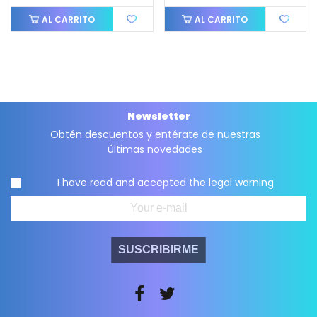
AL CARRITO
AL CARRITO
Newsletter
Obtén descuentos y entérate de nuestras
últimas novedades
I have read and accepted the
legal warning
SUSCRIBIRME