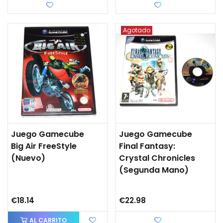
Love
Love
Agotado
Juego Gamecube
Juego Gamecube
Big Air FreeStyle
Final Fantasy:
(nuevo)
Crystal Chronicles
(segunda Mano)
€18.14
€22.98
AL CARRITO
Love