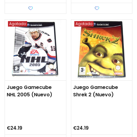
Love
Love
Agotado
Agotado
Juego Gamecube
Juego Gamecube
NHL 2005 (nuevo)
Shrek 2 (nuevo)
€24.19
€24.19