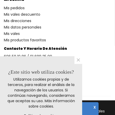
Mis pedidos
Mis vales descuento
Mis direcciones
Mis datos personales
Mis vales
Mis productos favoritos
Contacto Y Horario De Atención
606 58 10 86 / 91 688 25 99
×
(Horario: L-V 9-14h y 17-20h S 9-13h)
¿Este sitio web utiliza cookies?
Utilizamos cookies propias y de
Métodos De Pago
terceros, para realizar el análisis de la
navegación de los usuarios. Si
continúas navegando, consideramos
que aceptas su uso.
Más información
sobre cookies
.
X
© 2023 Retrocables. Los logos y marcas comerciales
Nota importante