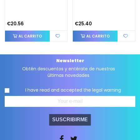
€20.56
€25.40
AL CARRITO
AL CARRITO
Newsletter
Obtén descuentos y entérate de nuestras
últimas novedades
I have read and accepted the
legal warning
SUSCRIBIRME