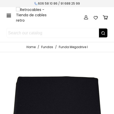
606 58 10 86 / 91 688 25 99
Home
/
Fundas
/
Funda Megadrive I