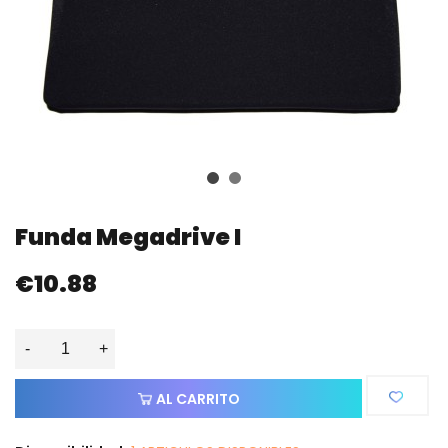
Funda Megadrive I
€10.88
-
+
AL CARRITO