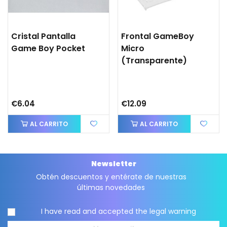
Cristal Pantalla
Frontal GameBoy
Game Boy Pocket
Micro
(transparente)
€6.04
€12.09
AL CARRITO
AL CARRITO
Newsletter
Obtén descuentos y entérate de nuestras
últimas novedades
I have read and accepted the
legal warning