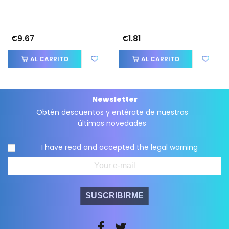
€9.67
€1.81
AL CARRITO
AL CARRITO
Newsletter
Obtén descuentos y entérate de nuestras
últimas novedades
I have read and accepted the
legal warning
SUSCRIBIRME