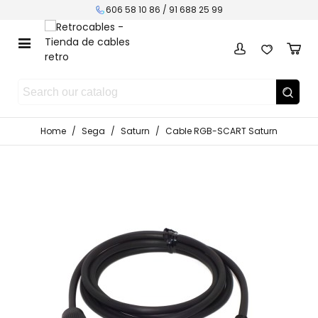
606 58 10 86 / 91 688 25 99
Home
/
Sega
/
Saturn
/
Cable RGB-SCART Saturn