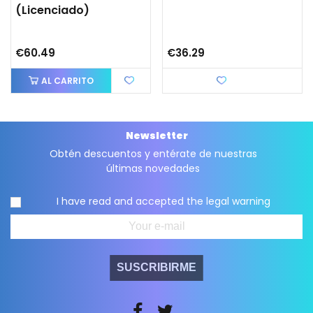
(licenciado)
€60.49
€36.29
AL CARRITO
Love
Newsletter
Obtén descuentos y entérate de nuestras
últimas novedades
I have read and accepted the
legal warning
SUSCRIBIRME