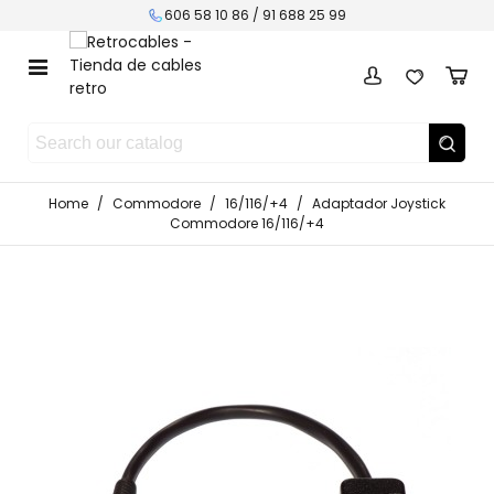
606 58 10 86 / 91 688 25 99
Home
/
Commodore
/
16/116/+4
/
Adaptador Joystick
Commodore 16/116/+4