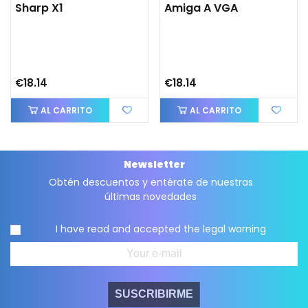
Sharp X1
Amiga A VGA
€18.14
€18.14
AL CARRITO
AL CARRITO
Newsletter
Obtén descuentos y entérate de nuestras
últimas novedades
I have read and accepted the
legal warning
SUSCRIBIRME