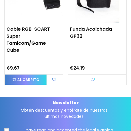
Cable RGB-SCART
Funda Acolchada
Super
GP32
Famicom/Game
Cube
€9.67
€24.19
AL CARRITO
Love
Newsletter
Obtén descuentos y entérate de nuestras
últimas novedades
I have read and accepted the
legal warning