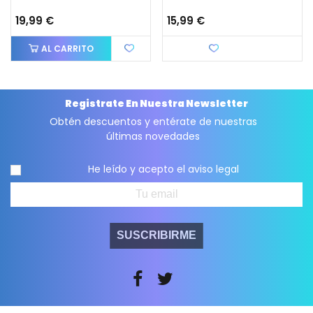
19,99 €
15,99 €
AL CARRITO
Favorito
Registrate En Nuestra Newsletter
Obtén descuentos y entérate de nuestras
últimas novedades
He leído y acepto el
aviso legal
SUSCRIBIRME