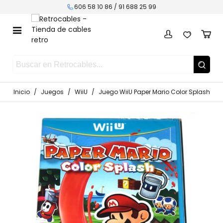
606 58 10 86 /
91 688 25 99
Inicio
/
Juegos
/
WiiU
/
Juego WiiU Paper Mario Color Splash