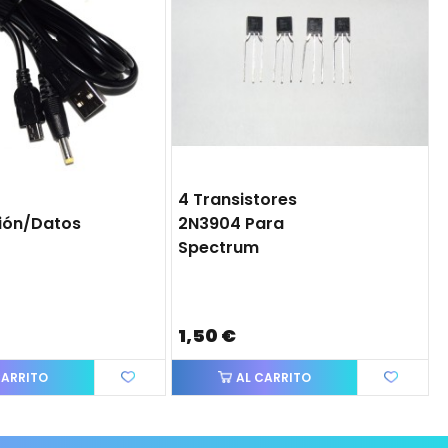
4 Transistores
ión/datos
2N3904 Para
Spectrum
1,50 €
CARRITO
AL CARRITO