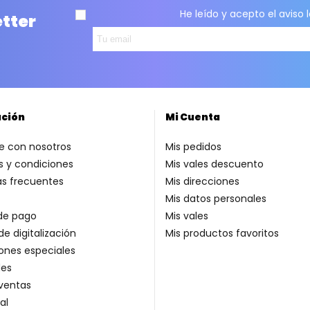
He leído y acepto el
aviso 
etter
ación
Mi Cuenta
e con nosotros
Mis pedidos
 y condiciones
Mis vales descuento
as frecuentes
Mis direcciones
Mis datos personales
de pago
Mis vales
de digitalización
Mis productos favoritos
ones especiales
es
ventas
al