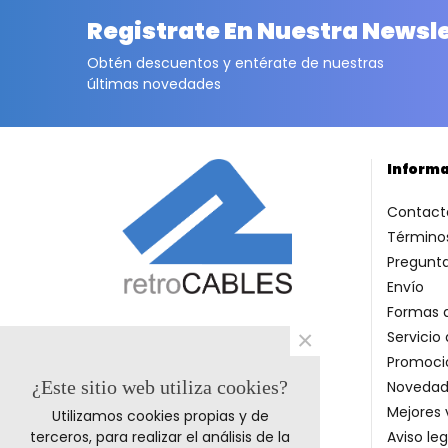
Registrate En Nuestra Newsl
Obtén descuentos y entérate de nuestras
últimas novedades
Inform
Contact
Términos
Pregunt
Envío
Formas 
×
Servicio 
Promoci
¿Este sitio web utiliza cookies?
Novedad
Mejores 
Utilizamos cookies propias y de
Aviso leg
terceros, para realizar el análisis de la