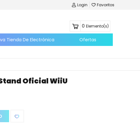
Login
Favoritos
0
Elemento(s)
eva Tienda De Electrónica
Ofertas
Stand Oficial WiiU
O