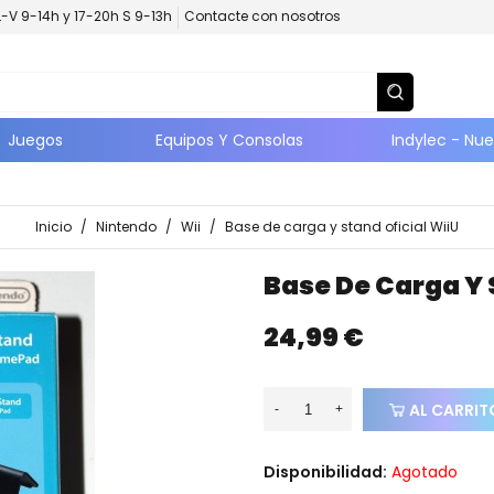
L-V 9-14h y 17-20h S 9-13h
Contacte con nosotros
Juegos
Equipos Y Consolas
Indylec - Nu
Inicio
/
Nintendo
/
Wii
/
Base de carga y stand oficial WiiU
Base De Carga Y 
24,99 €
AL CARRIT
-
+
Disponibilidad:
Agotado