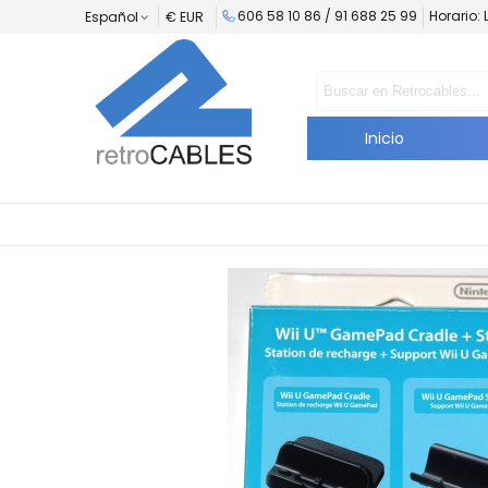
606 58 10 86 /
91 688 25 99
Horario: 
Español
€ EUR
Inicio