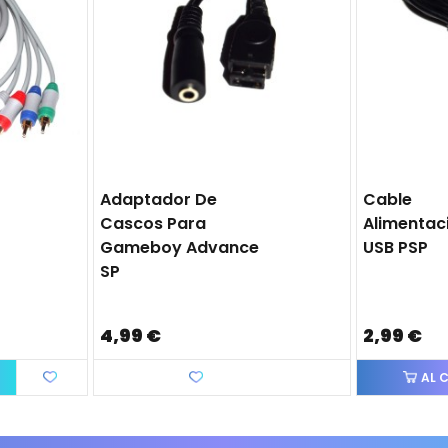
Adaptador De
Cable
Cascos Para
Alimentac
Gameboy Advance
USB PSP
SP
4,99 €
2,99 €
Favorito
AL 