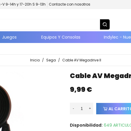
L-V 9-14h y 17-20h S 9-13h
Contacte con nosotros
Juegos
Equipos Y Consolas
Indylec - Nu
Inicio
/
Sega
/
Cable AV Megadrive II
Cable AV Megadri
9,99 €
AL CARRIT
-
+
Disponibilidad:
649 ARTICULO