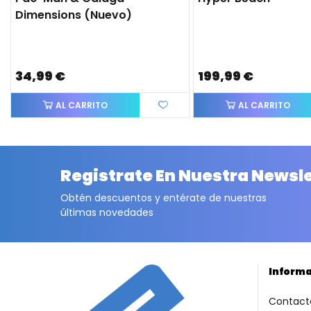
Dimensions (nuevo)
34,99 €
199,99 €
AL CARRITO
AL CARRITO
Registrate En Nuestra Newsl
Obtén descuentos y entérate de nuestras
últimas novedades
Inform
Contact