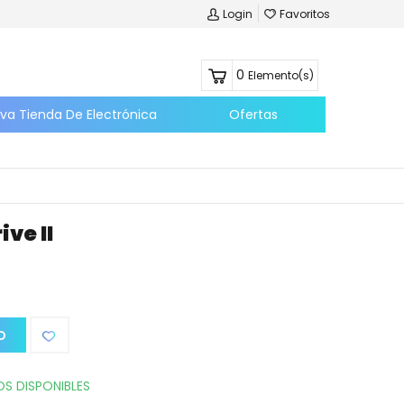
Login
Favoritos
0
Elemento(s)
eva Tienda De Electrónica
Ofertas
ve II
O
S DISPONIBLES