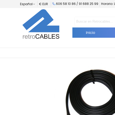
606 58 10 86 /
91 688 25 99
Horario: 
Español
€ EUR
Inicio