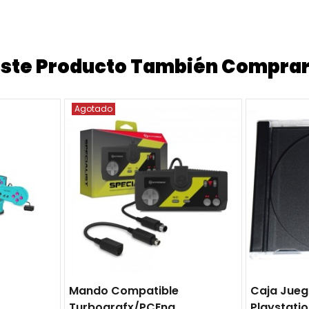
 Este Producto También Compra
Agotado
Mando Compatible
Caja Jue
Turbografx/PCEngine
Playstati