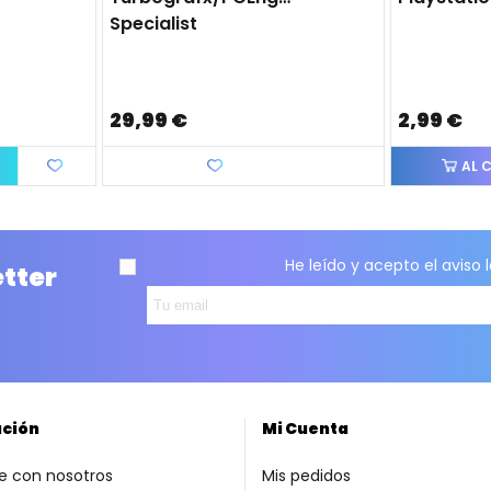
Specialist
29,99 €
2,99 €
Favorito
AL 
He leído y acepto el
aviso 
etter
ación
Mi Cuenta
e con nosotros
Mis pedidos