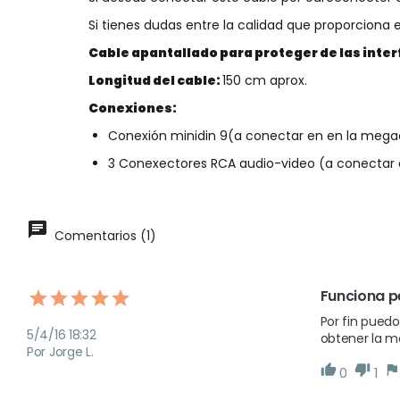
Si tienes dudas entre la calidad que proporciona e
Cable apantallado para proteger de las inte
Longitud del cable:
150
cm aprox.
Conexiones:
Conexión minidin 9(a conectar en en la mega
3 Conexectores RCA audio-video (a conectar 
Comentarios (1)
Funciona 
Por fin puedo
5/4/16 18:32
obtener la m
Por Jorge L.
0
1