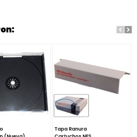
ron:
go
Tapa Ranura
on (nueva)
Cartuchos NES