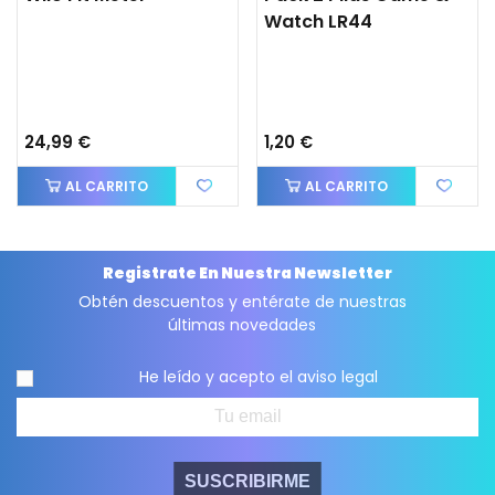
Watch LR44
24,99 €
1,20 €
AL CARRITO
AL CARRITO
Registrate En Nuestra Newsletter
Obtén descuentos y entérate de nuestras
últimas novedades
He leído y acepto el
aviso legal
SUSCRIBIRME