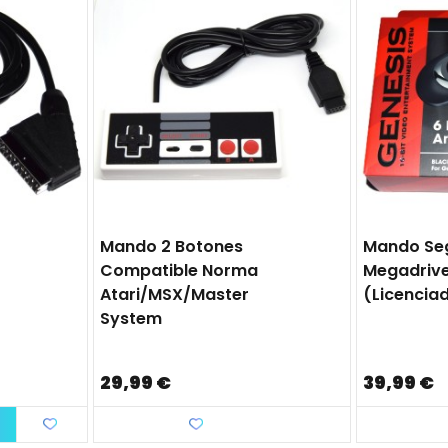
Mando 2 Botones
Mando Se
Compatible Norma
Megadriv
Atari/MSX/Master
(licencia
System
29,99 €
39,99 €
Favorito