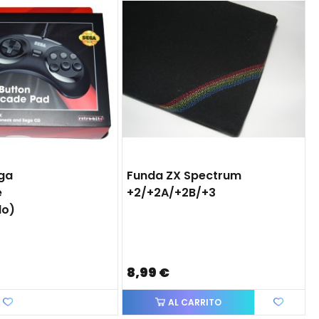
ga
Funda ZX Spectrum
e
+2/+2A/+2B/+3
do)
8,99 €
Favorito
AL CARRITO