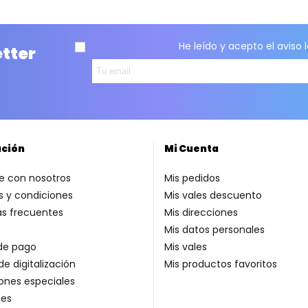
He leído y acepto el
aviso 
etter
ación
Mi Cuenta
e con nosotros
Mis pedidos
 y condiciones
Mis vales descuento
as frecuentes
Mis direcciones
Mis datos personales
de pago
Mis vales
de digitalización
Mis productos favoritos
ones especiales
es