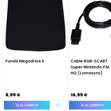
Funda Megadrive II
Cable RGB-SCART
Super Nintendo PAL
HQ (lumasync)
8,99 €
16,99 €
AL CARRITO
AL CARRITO