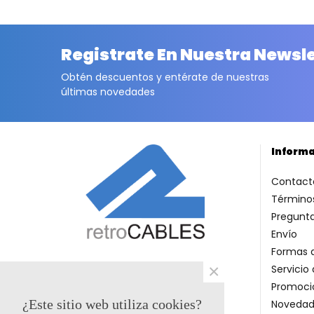
Registrate En Nuestra Newsl
Obtén descuentos y entérate de nuestras
últimas novedades
Inform
Contact
Términos
Pregunt
Envío
Formas 
×
Servicio 
Promoci
¿Este sitio web utiliza cookies?
Novedad