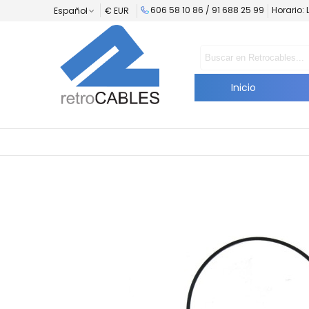
606 58 10 86 /
91 688 25 99
Horario: 
Español
€ EUR
Inicio