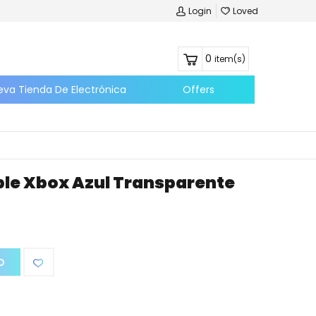
Login
Loved
0
item(s)
eva Tienda De Electrónica
Offers
e Xbox Azul Transparente
O