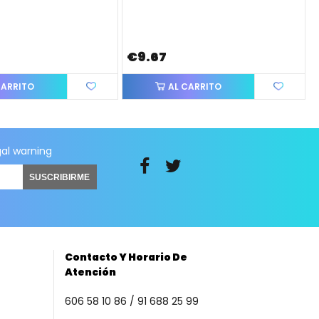
€9.67
CARRITO
AL CARRITO
gal warning
SUSCRIBIRME
Contacto Y Horario De
Atención
606 58 10 86 / 91 688 25 99