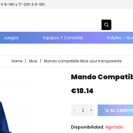
L-V 9-14h y 17-20h S 9-13h
Juegos
Equipos Y Consolas
Indylec - Nu
Home
/
Xbox
/
Mando compatible Xbox azul transparente
Mando Compatibl
€18.14
AL CARRIT
-
+
Disponibilidad:
Agotado