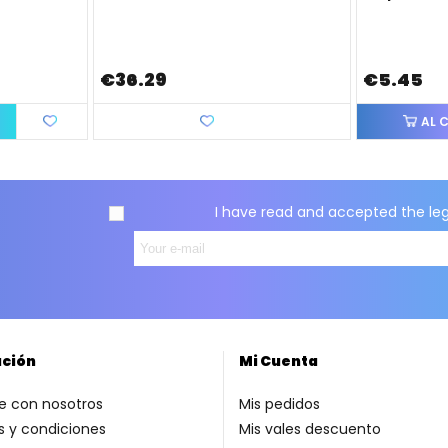
€36.29
€5.45
Love
AL 
I have read and accepted the
le
ación
Mi Cuenta
e con nosotros
Mis pedidos
 y condiciones
Mis vales descuento