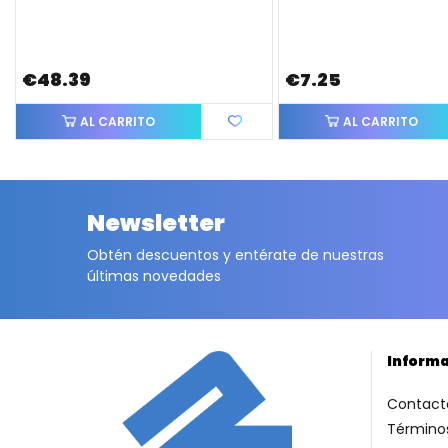
€48.39
€7.25
AL CARRITO
AL CARRITO
Newsletter
Obtén descuentos y entérate de nuestras
últimas novedades
Inform
Contact
Términos