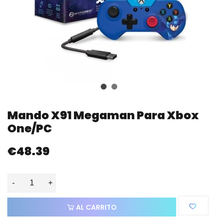
Mando X91 Megaman Para Xbox
One/PC
€48.39
-
+
AL CARRITO