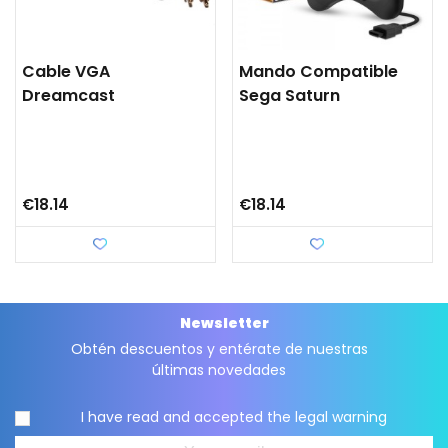
Cable VGA
Mando Compatible
Dreamcast
Sega Saturn
€18.14
€18.14
Love
Love
Newsletter
Obtén descuentos y entérate de nuestras
últimas novedades
I have read and accepted the
legal warning