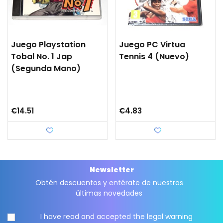
Juego Playstation
Juego PC Virtua
Tobal No. 1 Jap
Tennis 4 (nuevo)
(segunda Mano)
€14.51
€4.83
Love
Love
Newsletter
Obtén descuentos y entérate de nuestras
últimas novedades
I have read and accepted the
legal warning