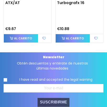
ATX/AT
Turbografx 16
€9.67
€10.88
AL CARRITO
AL CARRITO
Newsletter
Obtén descuentos y entérate de nuestras
últimas novedades
I have read and accepted the
legal warning
SUSCRIBIRME