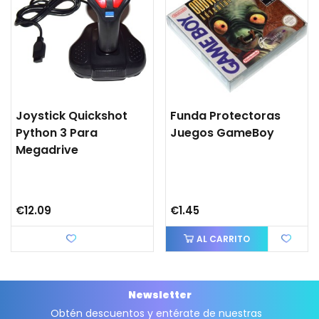
Joystick Quickshot
Funda Protectoras
Python 3 Para
Juegos GameBoy
Megadrive
€12.09
€1.45
Love
AL CARRITO
Newsletter
Obtén descuentos y entérate de nuestras