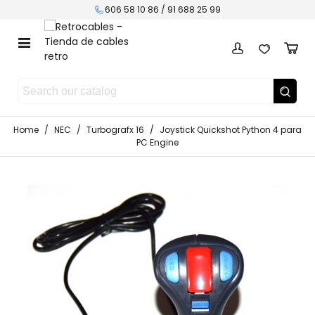
606 58 10 86 / 91 688 25 99
Home
/
NEC
/
Turbografx 16
/
Joystick Quickshot Python 4 para
PC Engine