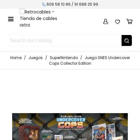
606 58 10 86 / 91 688 25 99
Home
/
Juegos
/
SuperNintendo
/
Juego SNES Undercover
Cops Collector Edition