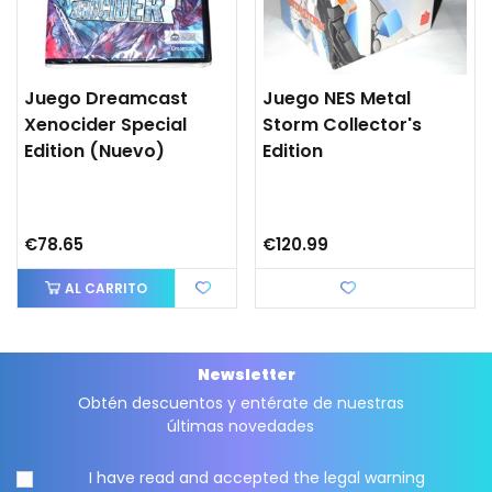
Juego Dreamcast
Juego NES Metal
Xenocider Special
Storm Collector's
Edition (nuevo)
Edition
€78.65
€120.99
AL CARRITO
Love
Newsletter
Obtén descuentos y entérate de nuestras
últimas novedades
I have read and accepted the
legal warning