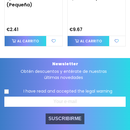
(pequeña)
€2.41
€9.67
AL CARRITO
AL CARRITO
Newsletter
Obtén descuentos y entérate de nuestras
últimas novedades
I have read and accepted the
legal warning
SUSCRIBIRME