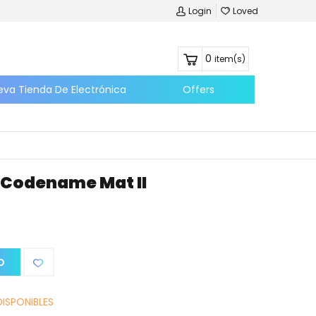
Login
Loved
0
item(s)
eva Tienda De Electrónica
Offers
Codename Mat II
O
DISPONIBLES