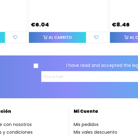
€6.04
€8.46
AL CARRITO
AL 
I have read and accepted the
le
ación
Mi Cuenta
e con nosotros
Mis pedidos
 y condiciones
Mis vales descuento