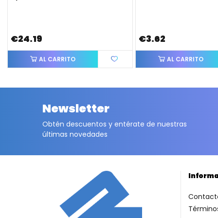
€24.19
€3.62
AL CARRITO
AL CARRITO
Newsletter
Obtén descuentos y entérate de nuestras
últimas novedades
Inform
Contact
Términos