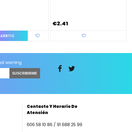
€2.41
CARRITO
Love
gal warning
SUSCRIBIRME
Contacto Y Horario De
Atención
606 58 10 86 / 91 688 25 99