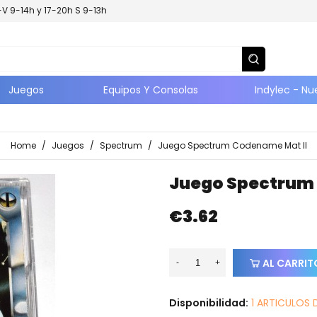
L-V 9-14h y 17-20h S 9-13h
Juegos
Equipos Y Consolas
Indylec - Nu
Home
/
Juegos
/
Spectrum
/
Juego Spectrum Codename Mat II
Juego Spectrum 
€3.62
AL CARRIT
-
+
Disponibilidad:
1 ARTICULOS 