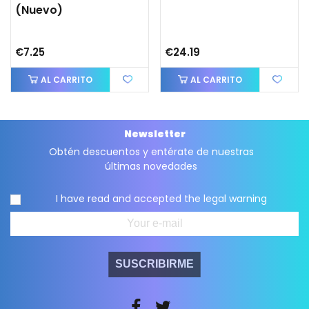
(nuevo)
€7.25
€24.19
AL CARRITO
AL CARRITO
Newsletter
Obtén descuentos y entérate de nuestras
últimas novedades
I have read and accepted the
legal warning
SUSCRIBIRME