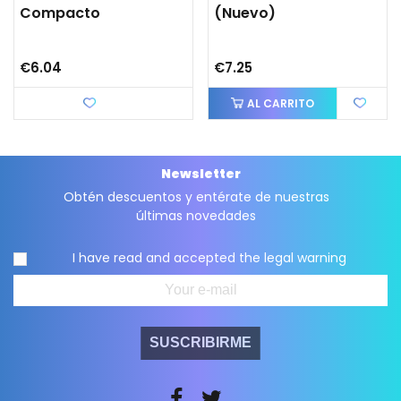
Compacto
(nuevo)
€6.04
€7.25
Love
AL CARRITO
Newsletter
Obtén descuentos y entérate de nuestras
últimas novedades
I have read and accepted the
legal warning
SUSCRIBIRME