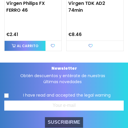
Vírgen Philips FX
Vírgen TDK AD2
FERRO 46
74min
€2.41
€8.46
AL CARRITO
Love
Newsletter
Obtén descuentos y entérate de nuestras
últimas novedades
I have read and accepted the
legal warning
SUSCRIBIRME