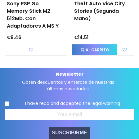
Sony PSP Go
Theft Auto Vice City
Memory Stick M2
Stories (segunda
512Mb. Con
Mano)
Adaptadores A MS Y
MS Pro Duo
€8.46
€14.51
Love
AL CARRITO
Newsletter
Obtén descuentos y entérate de nuestras
últimas novedades
I have read and accepted the
legal warning
SUSCRIBIRME