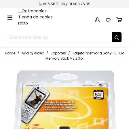
606 58 10 86 / 91 688 25 99
Home
/
Audio/Vídeo
/
Soportes
/
Tarjeta memoria Sony PSP Go
Memory Stick M2 2Gb.