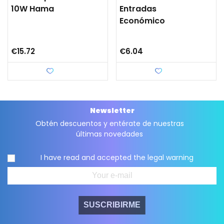
10W Hama
Entradas
Económico
€15.72
€6.04
Love
Love
Newsletter
Obtén descuentos y entérate de nuestras
últimas novedades
I have read and accepted the
legal warning
SUSCRIBIRME