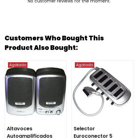
No customer reviews for the moment.
Customers Who Bought This
Product Also Bought:
Agotado
Agotado
Altavoces
Selector
Autoamplificados
Euroconector 5