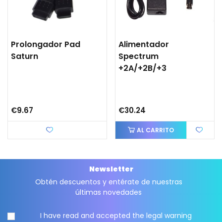
Prolongador Pad
Alimentador
Saturn
Spectrum
+2A/+2B/+3
€9.67
€30.24
Love
AL CARRITO
Newsletter
Obtén descuentos y entérate de nuestras
últimas novedades
I have read and accepted the
legal warning