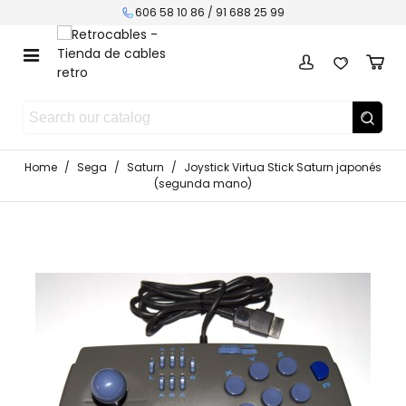
606 58 10 86 / 91 688 25 99
Home
/
Sega
/
Saturn
/
Joystick Virtua Stick Saturn japonés
(segunda mano)