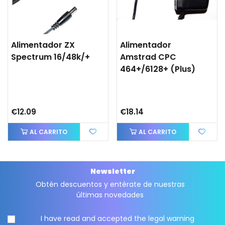
Alimentador ZX
Alimentador
Spectrum 16/48k/+
Amstrad CPC
464+/6128+ (plus)
€12.09
€18.14
AL CARRITO
AL CARRITO
Newsletter
Obtén descuentos y entérate de nuestras
últimas novedades
I have read and accepted the
legal warning