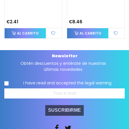
€2.41
€8.46
AL CARRITO
AL CARRITO
Newsletter
Obtén descuentos y entérate de nuestras
últimas novedades
I have read and accepted the
legal warning
SUSCRIBIRME